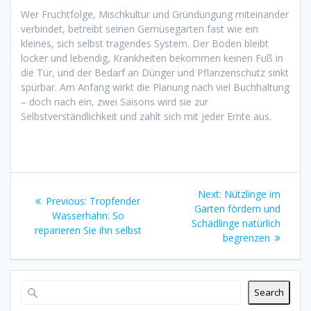
Wer Fruchtfolge, Mischkultur und Gründüngung miteinander
verbindet, betreibt seinen Gemüsegarten fast wie ein
kleines, sich selbst tragendes System. Der Boden bleibt
locker und lebendig, Krankheiten bekommen keinen Fuß in
die Tür, und der Bedarf an Dünger und Pflanzenschutz sinkt
spürbar. Am Anfang wirkt die Planung nach viel Buchhaltung
– doch nach ein, zwei Saisons wird sie zur
Selbstverständlichkeit und zahlt sich mit jeder Ernte aus.
Post
Next
Next:
Nützlinge im
Previous
Previous:
Tropfender
navigation
post:
Garten fördern und
post:
Wasserhahn: So
Schädlinge natürlich
reparieren Sie ihn selbst
begrenzen
Search